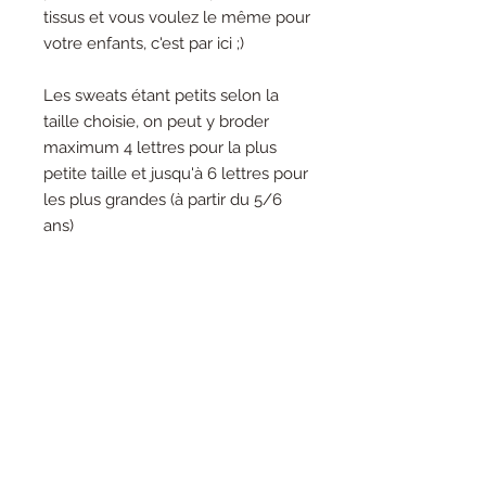
tissus et vous voulez le même pour
votre enfants, c'est par ici ;)
Les sweats étant petits selon la
taille choisie, on peut y broder
maximum 4 lettres pour la plus
petite taille et jusqu'à 6 lettres pour
les plus grandes (à partir du 5/6
ans)
MINI et en desous son petit
surnom, CHERIE et en-dessous à
Maman, Little SISTER, Little
BROTHER, son petit prénom (s'il est
court), etc, tellement de possibilités
!!
Si vous avez des questions
n'hésitez pas à me contacter avant