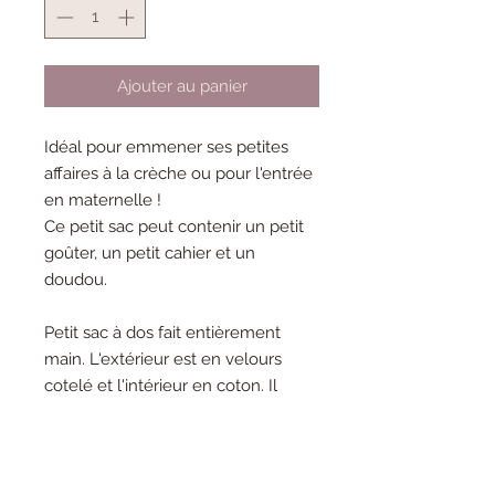
Ajouter au panier
Idéal pour emmener ses petites
affaires à la crèche ou pour l'entrée
en maternelle !
Ce petit sac peut contenir un petit
goûter, un petit cahier et un
doudou.
Petit sac à dos fait entièrement
main. L'extérieur est en velours
cotelé et l'intérieur en coton. Il
mesure environ 27 cm de haut, se
ferme avec un scratch.
La licorne est un appliqué brodé. Sa
crinière est en laine.