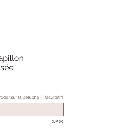
apillon
isée
der sur la peluche ? (facultatif)
0/500