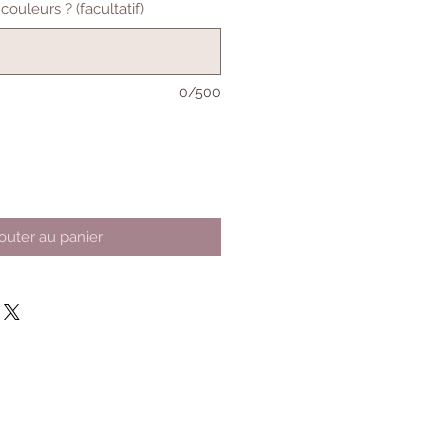
ouleurs ? (facultatif)
0/500
outer au panier