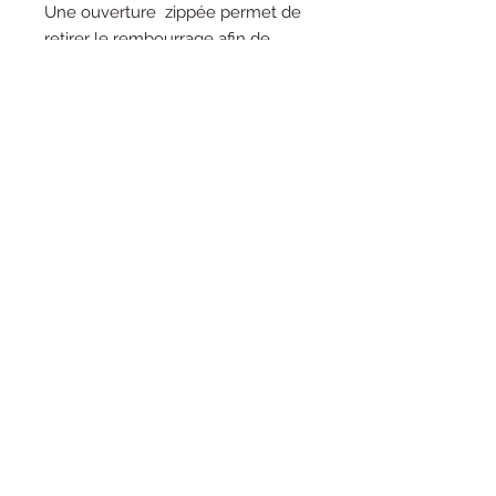
Une ouverture zippée permet de
retirer le rembourrage afin de
faciliter le lavage.
Cela permet aussi de pouvoir s'en
servir en range pyjama !
Mesure environ 45 cm
100% polyester
Lavable en machine
Temps de traitement de
commande pour les peluches : 1 à 2
semaines