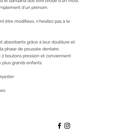
i le bandana doit être brodé d'un motif,
simplement d'un prénom.
t être modifiées, n'hésitez pas à le
nt absorbants grâce à leur doublure et
 la phase de poussée dentaire.
c 2 boutons pression et conviennent
 plus grands enfants.
lyester
nes.