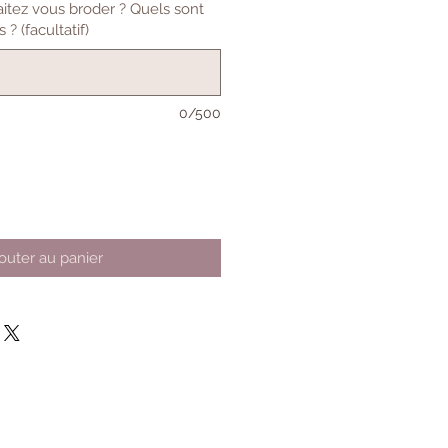
tez vous broder ? Quels sont
? (facultatif)
0/500
outer au panier