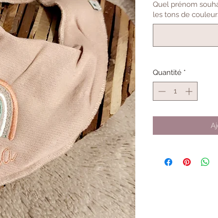
Quel prénom souhai
les tons de couleurs 
Quantité
*
Aj