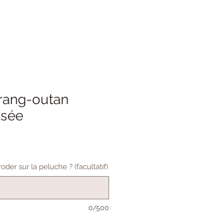
rang-outan
isée
der sur la peluche ? (facultatif)
0/500