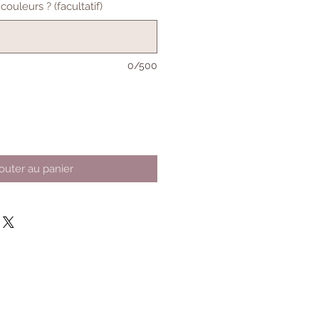
ouleurs ? (facultatif)
0/500
outer au panier