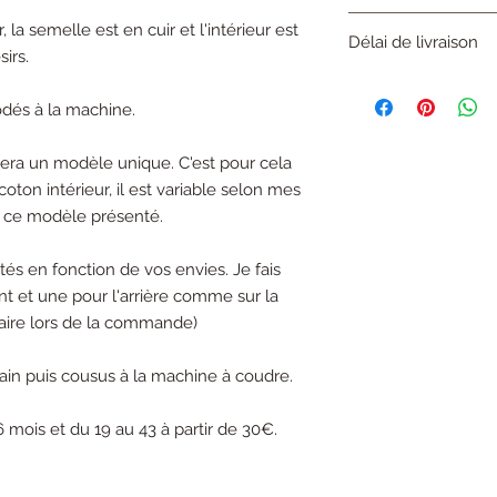
Le délai de fabricatio
 la semelle est en cuir et l'intérieur est
Délai de livraison
créations originales r
irs.
couturière. De ce fait 
Le délai de livraison 
peuvent varier en fonc
(Colissimo). Il est d'env
6 semaines de délai.
odés à la machine.
era un modèle unique. C'est pour cela
coton intérieur, il est variable selon mes
ec ce modèle présenté.
és en fonction de vos envies. Je fais
nt et une pour l'arrière comme sur la
aire lors de la commande)
ain puis cousus à la machine à coudre.
6 mois et du 19 au 43 à partir de 30€.