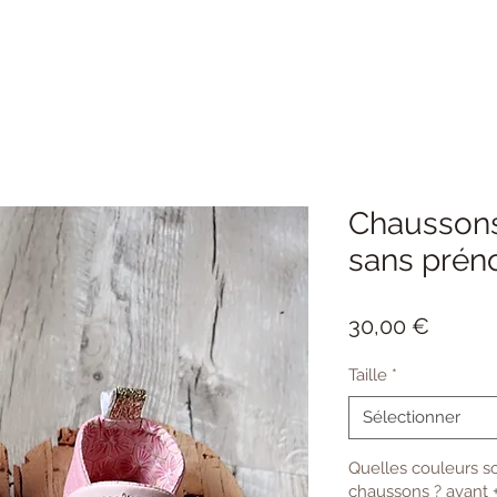
Chaussons
sans prén
Prix
30,00 €
Taille
*
Sélectionner
Quelles couleurs s
chaussons ? avant +