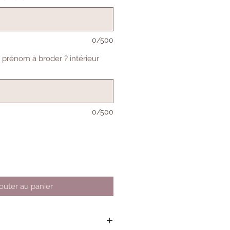
0/500
 prénom à broder ? intérieur
0/500
outer au panier